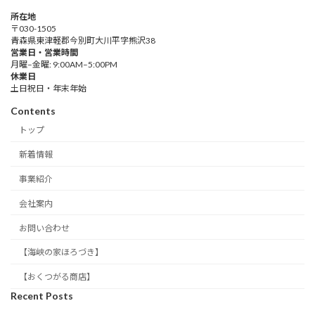
所在地
〒030-1505
青森県東津軽郡今別町大川平字熊沢38
営業日・営業時間
月曜–金曜: 9:00AM–5:00PM
休業日
土日祝日・年末年始
Contents
トップ
新着情報
事業紹介
会社案内
お問い合わせ
【海峡の家ほろづき】
【おくつがる商店】
Recent Posts