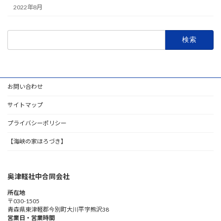
2022年8月
検
索:
お問い合わせ
サイトマップ
プライバシーポリシー
【海峡の家ほろづき】
奥津軽社中合同会社
所在地
〒030-1505
青森県東津軽郡今別町大川平字熊沢38
営業日・営業時間