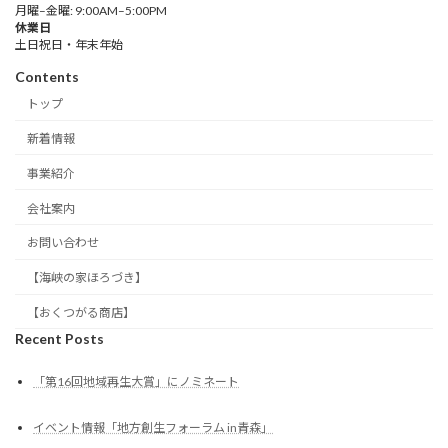
月曜–金曜: 9:00AM–5:00PM
休業日
土日祝日・年末年始
Contents
トップ
新着情報
事業紹介
会社案内
お問い合わせ
【海峡の家ほろづき】
【おくつがる商店】
Recent Posts
「第16回地域再生大賞」にノミネート
イベント情報「地方創生フォーラム in青森」